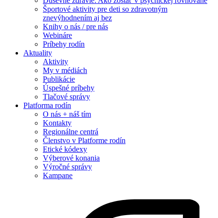
Duševné zdravie: Ako zostať v psychickej rovnováhe
Športové aktivity pre deti so zdravotným
znevýhodnením aj bez
Knihy o nás / pre nás
Webináre
Príbehy rodín
Aktuality
Aktivity
My v médiách
Publikácie
Úspešné príbehy
Tlačové správy
Platforma rodín
O nás + náš tím
Kontakty
Regionálne centrá
Členstvo v Platforme rodín
Etické kódexy
Výberové konania
Výročné správy
Kampane