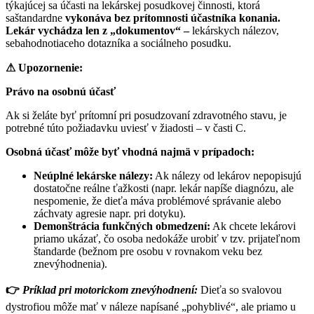
týkajúcej sa účasti na lekárskej posudkovej činnosti, ktorá
saštandardne
vykonáva bez prítomnosti účastníka konania.
Lekár vychádza len z „dokumentov“ –
lekárskych nálezov,
sebahodnotiaceho dotazníka a sociálneho posudku.
⚠
Upozornenie:
Právo na osobnú účasť
Ak si želáte byť prítomní pri posudzovaní zdravotného stavu, je
potrebné túto požiadavku uviesť v žiadosti – v časti C.
Osobná účasť môže byť vhodná najmä v prípadoch:
Neúplné lekárske nálezy:
Ak nálezy od lekárov nepopisujú
dostatočne reálne ťažkosti (napr. lekár napíše diagnózu, ale
nespomenie, že dieťa máva problémové správanie alebo
záchvaty agresie napr. pri dotyku).
Demonštrácia funkčných obmedzení:
Ak chcete lekárovi
priamo ukázať, čo osoba nedokáže urobiť v tzv. prijateľnom
štandarde (bežnom pre osobu v rovnakom veku bez
znevýhodnenia).
👉
Príklad pri motorickom znevýhodnení:
Dieťa so svalovou
dystrofiou môže mať v náleze napísané „pohyblivé“, ale priamo u