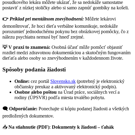
posudkového lekára môžete ukázať, že sa nedokáže samostatne
postaviť z nízkej stoličky alebo si samo zapnúť gombíky na košeli.
👉
Príklad pri mentálnom znevýhodnení:
Môžete lekárovi
demonštrovať, že hoci dieťa verbálne komunikuje, nedokáže
porozumieť jednoduchému pokynu bez obrázkovej pomôcky, čo z
nálezu psychiatra nemusí byť hneď zrejmé.
💡
V praxi to znamená:
Osobná účasť môže pomôcť objasniť
rozdiel medzi zdravotnou dokumentáciou a skutočným fungovaním
dieťaťa alebo osoby so znevýhodnením v každodennom živote.
Spôsoby podania žiadosti
Online:
cez portál
Slovensko.sk
(potrebný je elektronický
občiansky preukaz a aktivovaný elektronický podpis).
Osobne alebo poštou
na Úrad práce, sociálnych vecí a
rodiny (ÚPSVR) podľa miesta trvalého pobytu.
🗨
Odporúčanie:
Ponechajte si kópiu podanej žiadosti a všetkých
predložených dokumentov.
📥
Na stiahnutie (PDF)
:
Dokumenty k žiadosti – ťahák