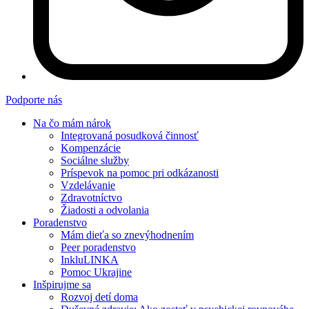
Podporte nás
Na čo mám nárok
Integrovaná posudková činnosť
Kompenzácie
Sociálne služby
Príspevok na pomoc pri odkázanosti
Vzdelávanie
Zdravotníctvo
Žiadosti a odvolania
Poradenstvo
Mám dieťa so znevýhodnením
Peer poradenstvo
InkluLINKA
Pomoc Ukrajine
Inšpirujme sa
Rozvoj detí doma