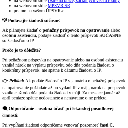
na webovom sídle
Ústredia práce, sociálnych vecí a rodiny
na webovom sídle
MPSVR SR
priamo na vašom ÚPSVR-e
💡
Podávajte žiadosti súčasne!
Ak plánujete žiadať o
peňažný príspevok na opatrovanie
alebo
osobnú asistenciu
, podajte žiadosť o tento príspevok
SÚČASNE
so žiadosťou o IP.
Prečo
je to dôležité?
Pri peňažnom príspevku na opatrovanie alebo na osobnú asistenciu
vzniká nárok na výplatu príspevku odo dňa podania žiadosti o
konkrétny príspevok, nie spätne k dátumu žiadosti o IP.
👉
Príklad:
Ak podáte žiadosť o IP v januári a o peňažný príspevok
na opatrovanie požiadate až po vydaní IP v máji, nárok na príspevok
vznikne až odo dňa podania žiadosti v máji. Za mesiace január až
apríl peniaze spätne nedostanete a nenávratne o ne prídete.
🗨
Odporúčanie
– osobná účasť pri lekárskej posudkovej
činnosti:
Pri vypĺňaní žiadosti odporúčame venovať pozornosť
časti C
,