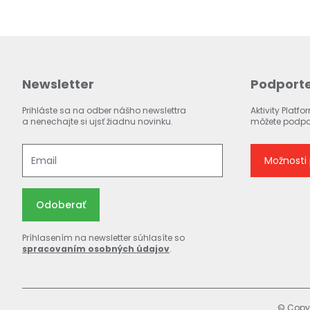
Newsletter
Podporte
Prihláste sa na odber nášho newslettra
Aktivity Platf
a nenechajte si ujsť žiadnu novinku.
môžete podpori
Možnosti
Odoberať
Príhlasením na newsletter súhlasíte so
spracovaním osobných údajov
.
© Copyr