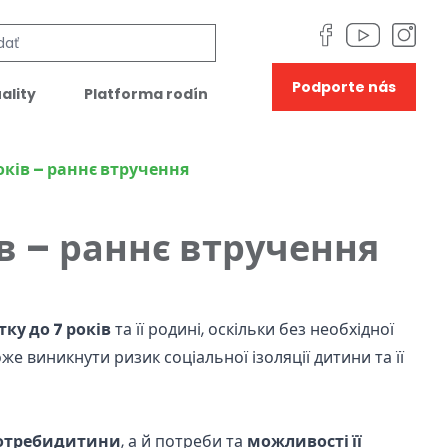
Podporte nás
ality
Platforma rodín
оків – раннє втручення
ів – раннє втручення
ку до 7 років
та її родині, оскільки без необхідної
 виникнути ризик соціальної ізоляції дитини та її
потребидитини
, а й потреби та
можливості її