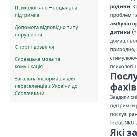
родини
. 
Психологічно – соціальна
підтримка
проблем та
амбулато
Допомога відповідно типу
дитини
(т
порушення
домашньому
Cпорт і дозвілля
природно, 
стимулюючи
Словацька мова та
комунікація
психологіч
Послу
Загальна інформація для
фахі
переселенців з України до
Словаччини
Завдяки сп
підтримки
послузі ра
InkluLINKU
Які з