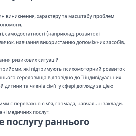
ин виникнення, характеру та масштабу проблем
допомоги;
і, самодостатності (наприклад, розвиток і
 звичок, навчання використанню допоміжних засобів,
ання ризикових ситуацій
 прийоми, які підтримують психомоторний розвиток
нього середовища відповідно до її індивідуальних
 дитини та членів сім’ї у сфері догляду за цією
кими є переважно сім’я, громада, навчальні заклади,
вачі медичних послуг.
е послугу раннього