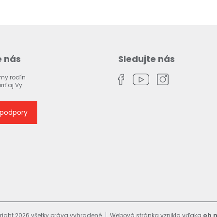
 nás
Sledujte nás
ormy rodín
ť aj Vy.
 podpory
ight 2026 všetky práva vyhradené
Webová stránka vznikla vďaka
oh 