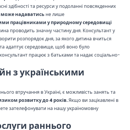
асні здібності та ресурси у подоланні повсякденних
а
може надаватись
не лише
ими працівниками у природному середовищі
тина проводить значну частину дня. Консультант у
орити розпорядок дня, за якого дитина вчиться
 та адаптує середовище, щоб воно було
онсультант працює з батьками та надає соціально-
йн з українськими
ього втручання в Україні, є можливість занять та
ризиком розвитку до 4 років.
Якщо ви зацікавлені в
жете зателефонувати на нашу україномовну
ослуги раннього