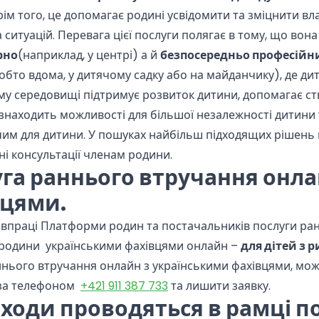
Крім того, це допомагає родині усвідомити та зміцнити вл
 ситуацій. Перевага цієї послуги полягає в тому, що вон
рно
(наприклад, у центрі) а й
безпосередньо професійн
обто вдома, у дитячому садку або на майданчику), де ди
 середовищі підтримує розвиток дитини, допомагає ств
знаходить можливості для більшої незалежності дитини
м для дитини. У пошуках найбільш підходящих рішень к
ні консультації членам родини.
га раннього втручання онла
вцями.
івпраці Платформи родин та постачальників послуги ранн
 родини українськими фахівцями онлайн –
для дітей з 
ннього втручання онлайн з українськими фахівцями, мо
 за телефоном
+421 911 387 733
та лишити заявку.
аходи проводяться в рамці п