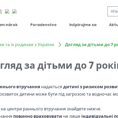
ám nárok
Poradenstvo
Inšpirujme sa
Aktu
 та їх родинам з України.
Догляд за дітьми до 7 р
гляд за дітьми до 7 рок
ннього втручання
надається
дитині з ризиком розвит
розвиток дитини може бути під загрозою та водночас може
на центри раннього втручання знайдете нижче.
учання
повинно враховувати
не лише
індивідуальні 