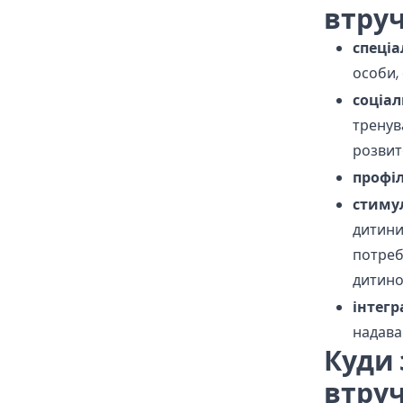
втру
спеціа
особи,
соціа
тренув
розвит
профі
стиму
дитини
потреб 
дитино
інтегр
надава
Куди 
втру