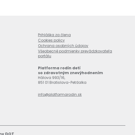
Prihláška za člena
Cookies policy
Ochrana osobných údajov
Všeobecné podmienky prevádzkovateľa
portálu
Platforma rodín detí
so zdravotným znevýhodnením
Hálova 993/16,
851 01 Bratislava-Petržalka
info@platformarodin.sk
my DOT