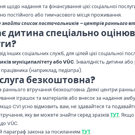
ня щодо надання та фінансування цієї соціальної послуг
дно постійного або тимчасового місця проживання.
 знайти список постачальників – центрів раннього в
є дитина спеціально оцінюв
уги?
від інших соціальних служб, для цілей цієї соціальної по
ників муніципалітету або VÚC
. Інвалідність дитини аб
працівника (наприклад, педіатра).
слуга безкоштовна?
га раннього втручання безкоштовна. Деякі центри раннь
вання іграшок та матеріалів або внесок за надання амбу
 якщо CVI усно відмовить вам, не здавайтеся та подавайт
тручання, яку ви можете знайти серед зразків
ТУТ
. Якщо
 до VÚC.
й параграф закона за посиланням
ТУТ
.