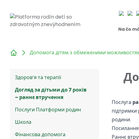
Na čo m
Допомога дітям з обмеженими можливостями
До
Здоров‘я та терапії
Догляд за дітьми до 7 років
– раннє втручення
Послуга
ра
Послуги Платформи родин
підтримки 
родини.
Школа
Посилання 
Фінансова допомога
Раннє втр