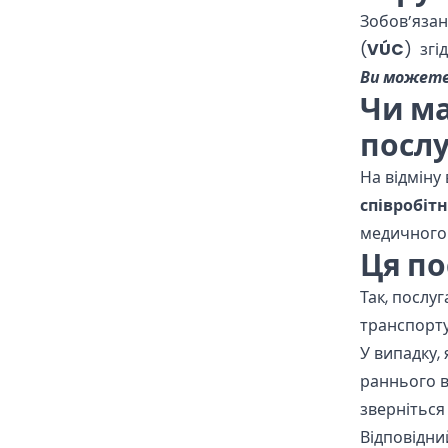
Зобов’язан
(
VÚC
) згі
Ви можете
Чи ма
посл
На відміну 
співробіт
медичного 
Ця по
Так, послу
транспорту
У випадку,
раннього в
зверніться
Відповідни