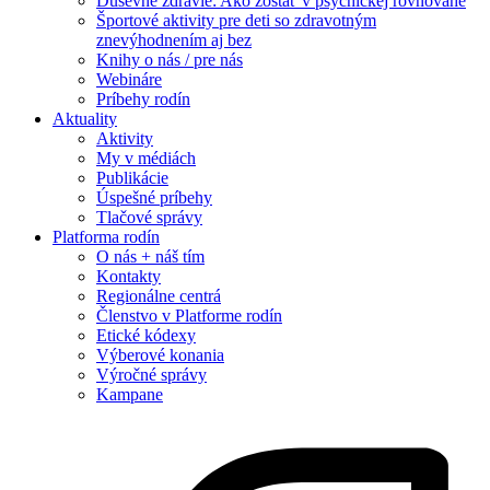
Duševné zdravie: Ako zostať v psychickej rovnováhe
Športové aktivity pre deti so zdravotným
znevýhodnením aj bez
Knihy o nás / pre nás
Webináre
Príbehy rodín
Aktuality
Aktivity
My v médiách
Publikácie
Úspešné príbehy
Tlačové správy
Platforma rodín
O nás + náš tím
Kontakty
Regionálne centrá
Členstvo v Platforme rodín
Etické kódexy
Výberové konania
Výročné správy
Kampane