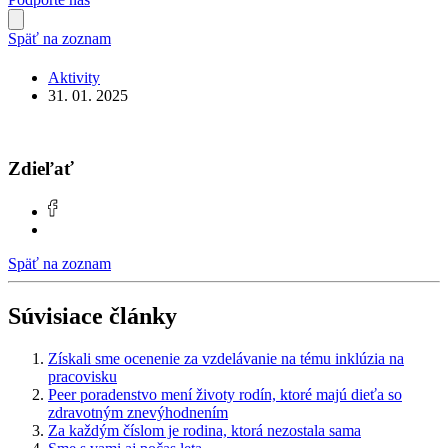
Späť na zoznam
Aktivity
31. 01. 2025
Zdieľať
Späť na zoznam
Súvisiace články
Získali sme ocenenie za vzdelávanie na tému inklúzia na
pracovisku
Peer poradenstvo mení životy rodín, ktoré majú dieťa so
zdravotným znevýhodnením
Za každým číslom je rodina, ktorá nezostala sama