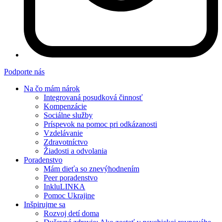
Podporte nás
Na čo mám nárok
Integrovaná posudková činnosť
Kompenzácie
Sociálne služby
Príspevok na pomoc pri odkázanosti
Vzdelávanie
Zdravotníctvo
Žiadosti a odvolania
Poradenstvo
Mám dieťa so znevýhodnením
Peer poradenstvo
InkluLINKA
Pomoc Ukrajine
Inšpirujme sa
Rozvoj detí doma