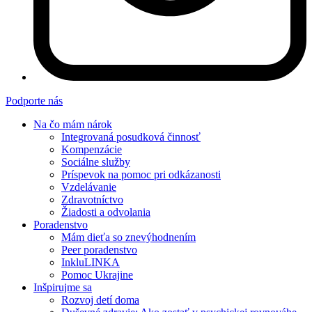
Podporte nás
Na čo mám nárok
Integrovaná posudková činnosť
Kompenzácie
Sociálne služby
Príspevok na pomoc pri odkázanosti
Vzdelávanie
Zdravotníctvo
Žiadosti a odvolania
Poradenstvo
Mám dieťa so znevýhodnením
Peer poradenstvo
InkluLINKA
Pomoc Ukrajine
Inšpirujme sa
Rozvoj detí doma