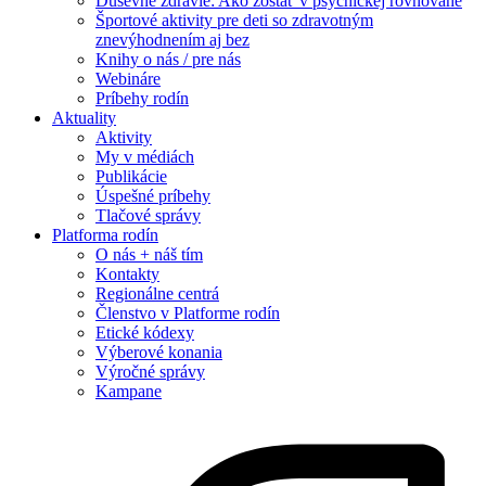
Duševné zdravie: Ako zostať v psychickej rovnováhe
Športové aktivity pre deti so zdravotným
znevýhodnením aj bez
Knihy o nás / pre nás
Webináre
Príbehy rodín
Aktuality
Aktivity
My v médiách
Publikácie
Úspešné príbehy
Tlačové správy
Platforma rodín
O nás + náš tím
Kontakty
Regionálne centrá
Členstvo v Platforme rodín
Etické kódexy
Výberové konania
Výročné správy
Kampane