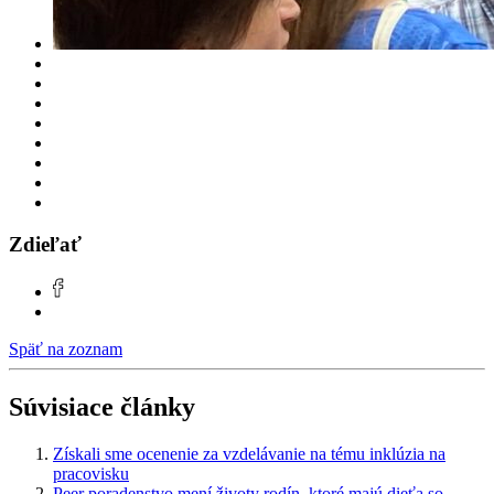
Zdieľať
Späť na zoznam
Súvisiace články
Získali sme ocenenie za vzdelávanie na tému inklúzia na
pracovisku
Peer poradenstvo mení životy rodín, ktoré majú dieťa so