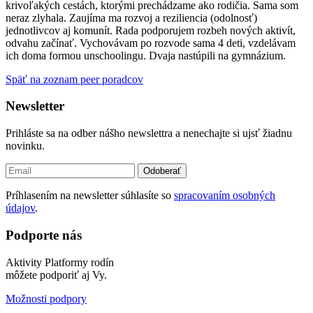
krivoľakých cestách, ktorými prechádzame ako rodičia. Sama som
neraz zlyhala. Zaujíma ma rozvoj a reziliencia (odolnosť)
jednotlivcov aj komunít. Rada podporujem rozbeh nových aktivít,
odvahu začínať. Vychovávam po rozvode sama 4 deti, vzdelávam
ich doma formou unschoolingu. Dvaja nastúpili na gymnázium.
Späť na zoznam peer poradcov
Newsletter
Prihláste sa na odber nášho newslettra a nenechajte si ujsť žiadnu
novinku.
Odoberať
Príhlasením na newsletter súhlasíte so
spracovaním osobných
údajov
.
Podporte nás
Aktivity Platformy rodín
môžete podporiť aj Vy.
Možnosti podpory