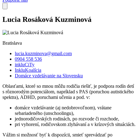
Lucia Rosáková Kuzminová
Bratislava
lucia.kuzminova@gmail.com
0904 558 536
inkluCiTy
InkluKoalícia
Domáce vzdelávanie na Slovensku
Oblasťami, ktoré so mnou môžu rodičia riešiť, je podpora rodín detí
s rôznorodým potenciálom, napríklad s PAS (poruchou autistického
spektra), ADHD, poruchami učenia a pod. v:
domáce vzdelávanie (aj nedobrovoľnom), vrátane
sebariadeného (unschoolingu),
jednorodičovských rodinách, po rozvode či rozchode,
pri vyhorení, rodičovskom zlyhávaní a v krízových situáciách.
Vážim si možnosť byť k dispozícii, smieť sprevádzať po