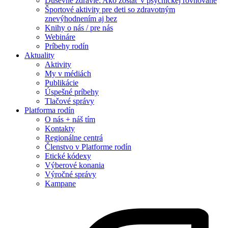
Duševné zdravie: Ako zostať v psychickej rovnováhe
Športové aktivity pre deti so zdravotným
znevýhodnením aj bez
Knihy o nás / pre nás
Webináre
Príbehy rodín
Aktuality
Aktivity
My v médiách
Publikácie
Úspešné príbehy
Tlačové správy
Platforma rodín
O nás + náš tím
Kontakty
Regionálne centrá
Členstvo v Platforme rodín
Etické kódexy
Výberové konania
Výročné správy
Kampane