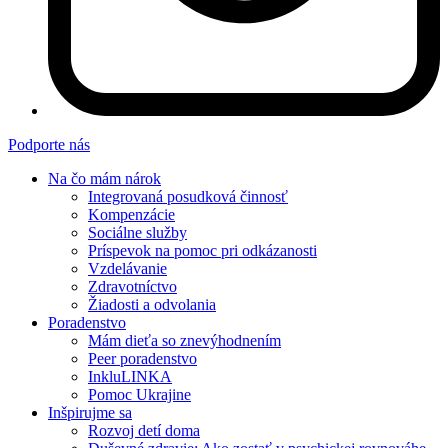
Podporte nás
Na čo mám nárok
Integrovaná posudková činnosť
Kompenzácie
Sociálne služby
Príspevok na pomoc pri odkázanosti
Vzdelávanie
Zdravotníctvo
Žiadosti a odvolania
Poradenstvo
Mám dieťa so znevýhodnením
Peer poradenstvo
InkluLINKA
Pomoc Ukrajine
Inšpirujme sa
Rozvoj detí doma