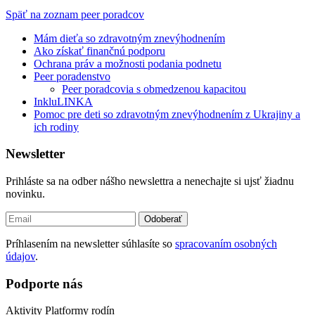
Späť na zoznam peer poradcov
Mám dieťa so zdravotným znevýhodnením
Ako získať finančnú podporu
Ochrana práv a možnosti podania podnetu
Peer poradenstvo
Peer poradcovia s obmedzenou kapacitou
InkluLINKA
Pomoc pre deti so zdravotným znevýhodnením z Ukrajiny a
ich rodiny
Newsletter
Prihláste sa na odber nášho newslettra a nenechajte si ujsť žiadnu
novinku.
Odoberať
Príhlasením na newsletter súhlasíte so
spracovaním osobných
údajov
.
Podporte nás
Aktivity Platformy rodín