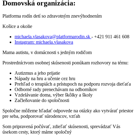
Domovská organizácia:
Platforma rodín detí so zdravotným znevýhodnením
Košice a okolie
michaela.vlasakova@platformarodin.sk
‐ +421 911 461 608
Instagram: michaela.vlasakova
Mama autistu, v domácnosti s jedným rodičom
Prostredníctvom osobnej skúsenosti ponúkam rozhovory na tému:
Autizmus a jeho prijatie
Nápady na hru a učenie cez hru
Prehľad o terapiách a prístupoch na podporu rozvoja dieťaťa
Odborné rady prenechávam na odborníkov
Vzdelávanie doma, výber škôlky a školy
Začleňovanie do spoločnosti
Spoločne môžeme hľadať odpovede na otázky ako vytvárať priestor
pre seba, podporovať súrodencov, vzťah
Som pripravená počúvať, zdieľať skúsenosti, sprevádzať Vás
úsekom cesty, ktorý máme spoločný