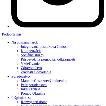
Podporte nás
Na čo mám nárok
Integrovaná posudková činnosť
Kompenzácie
Sociálne služby
Príspevok na pomoc pri odkázanosti
Vzdelávanie
Zdravotníctvo
Žiadosti a odvolania
Poradenstvo
Mám dieťa so znevýhodnením
Peer poradenstvo
InkluLINKA
Pomoc Ukrajine
Inšpirujme sa
Rozvoj detí doma