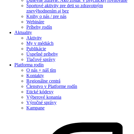
Duševné zdravie: Ako zostať v psychickej rovnováhe
Športové aktivity pre deti so zdravotným
znevýhodnením aj bez
Knihy o nás / pre nás
Webináre
Príbehy rodín
Aktuality
Aktivity
My v médiách
Publikácie
Úspešné príbehy
Tlačové správy
Platforma rodín
O nás + náš tím
Kontakty
Regionálne centrá
Členstvo v Platforme rodín
Etické kódexy
Výberové konania
Výročné správy
Kampane