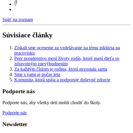
Späť na zoznam
Súvisiace články
Získali sme ocenenie za vzdelávanie na tému inklúzia na
pracovisku
Peer poradenstvo mení životy rodín, ktoré majú dieťa so
zdravotným znevýhodnením
Za každým číslom je rodina, ktorá nezostala sama
Sme s vami aj počas leta
Komunita, ktorá spája a podporuje duševné zdravie
Podporte nás
Podporte nás, aby všetky deti mohli chodiť do školy.
Podporte nás
Newsletter