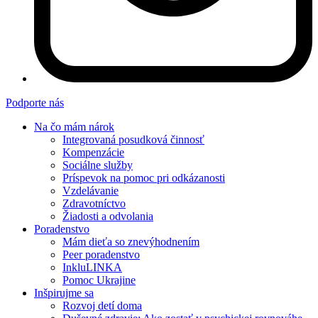
Podporte nás
Na čo mám nárok
Integrovaná posudková činnosť
Kompenzácie
Sociálne služby
Príspevok na pomoc pri odkázanosti
Vzdelávanie
Zdravotníctvo
Žiadosti a odvolania
Poradenstvo
Mám dieťa so znevýhodnením
Peer poradenstvo
InkluLINKA
Pomoc Ukrajine
Inšpirujme sa
Rozvoj detí doma