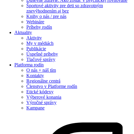
Duševné zdravie: Ako zostať v psychickej rovnováhe
Športové aktivity pre deti so zdravotným
znevýhodnením aj bez
Knihy o nás / pre nás
Webináre
Príbehy rodín
Aktuality
Aktivity
My v médiách
Publikácie
Úspešné príbehy
Tlačové správy
Platforma rodín
O nás + náš tím
Kontakty
Regionálne centrá
Členstvo v Platforme rodín
Etické kódexy
Výberové konania
Výročné správy
Kampane