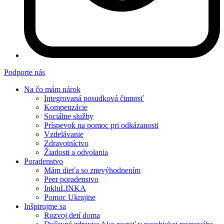
Podporte nás
Na čo mám nárok
Integrovaná posudková činnosť
Kompenzácie
Sociálne služby
Príspevok na pomoc pri odkázanosti
Vzdelávanie
Zdravotníctvo
Žiadosti a odvolania
Poradenstvo
Mám dieťa so znevýhodnením
Peer poradenstvo
InkluLINKA
Pomoc Ukrajine
Inšpirujme sa
Rozvoj detí doma