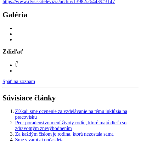
https://www.rtvs.sk/televizia/archiv/13982/264439#3147
Galéria
Zdieľať
Späť na zoznam
Súvisiace články
Získali sme ocenenie za vzdelávanie na tému inklúzia na
pracovisku
Peer poradenstvo mení životy rodín, ktoré majú dieťa so
zdravotným znevýhodnením
Za každým číslom je rodina, ktorá nezostala sama
Sme s vami aj počas leta