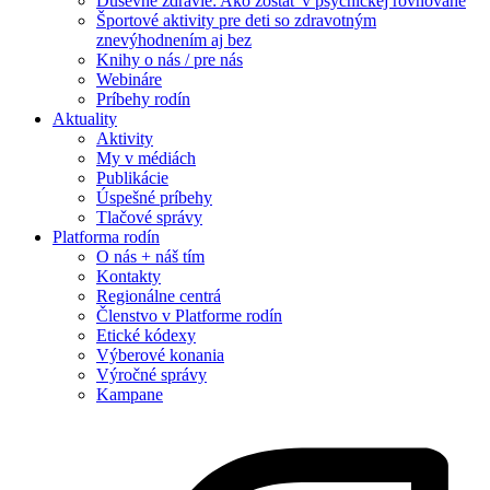
Duševné zdravie: Ako zostať v psychickej rovnováhe
Športové aktivity pre deti so zdravotným
znevýhodnením aj bez
Knihy o nás / pre nás
Webináre
Príbehy rodín
Aktuality
Aktivity
My v médiách
Publikácie
Úspešné príbehy
Tlačové správy
Platforma rodín
O nás + náš tím
Kontakty
Regionálne centrá
Členstvo v Platforme rodín
Etické kódexy
Výberové konania
Výročné správy
Kampane