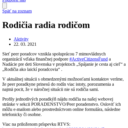
Späť na zoznam
Rodičia radia rodičom
Aktivity
22. 03. 2021
Sieť peer poradcov vznikla spoluprácou 7 mimovládnych
organizácií vďaka finančnej podpore
#ActiveCitizensFund
a
Nadácie pre deti Slovenska v projektoch „Spájanie je cesta aj cieľ“ a
„Rodičia ako laickí poradcovia“ .
V aktuálnej situácii s obmedzenými možnosťami kontaktov veríme,
že peer poradkyne prinesú do rodín viac istoty, porozumenia a
najmä pocit, že v náročnej situácii nie sú rodičia sami.
Profily jednotlivých poradkýň nájdu rodičia na našej webovej
stránke v sekcii PORADENSTVO/Peer poradenstvo. Osloviť ich
môžu e-mailom alebo prostredníctvom online formulára, následne
telefonicky či osobne.
Viac na priloženom príspevku RTVS: