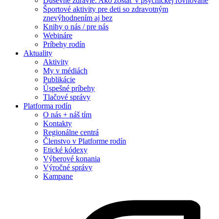
Duševné zdravie: Ako zostať v psychickej rovnováhe
Športové aktivity pre deti so zdravotným
znevýhodnením aj bez
Knihy o nás / pre nás
Webináre
Príbehy rodín
Aktuality
Aktivity
My v médiách
Publikácie
Úspešné príbehy
Tlačové správy
Platforma rodín
O nás + náš tím
Kontakty
Regionálne centrá
Členstvo v Platforme rodín
Etické kódexy
Výberové konania
Výročné správy
Kampane