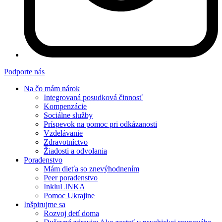
Podporte nás
Na čo mám nárok
Integrovaná posudková činnosť
Kompenzácie
Sociálne služby
Príspevok na pomoc pri odkázanosti
Vzdelávanie
Zdravotníctvo
Žiadosti a odvolania
Poradenstvo
Mám dieťa so znevýhodnením
Peer poradenstvo
InkluLINKA
Pomoc Ukrajine
Inšpirujme sa
Rozvoj detí doma