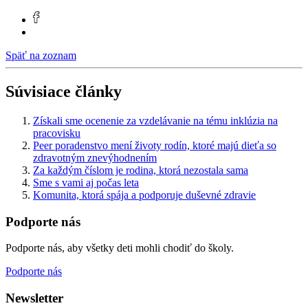
Späť na zoznam
Súvisiace články
Získali sme ocenenie za vzdelávanie na tému inklúzia na
pracovisku
Peer poradenstvo mení životy rodín, ktoré majú dieťa so
zdravotným znevýhodnením
Za každým číslom je rodina, ktorá nezostala sama
Sme s vami aj počas leta
Komunita, ktorá spája a podporuje duševné zdravie
Podporte nás
Podporte nás, aby všetky deti mohli chodiť do školy.
Podporte nás
Newsletter