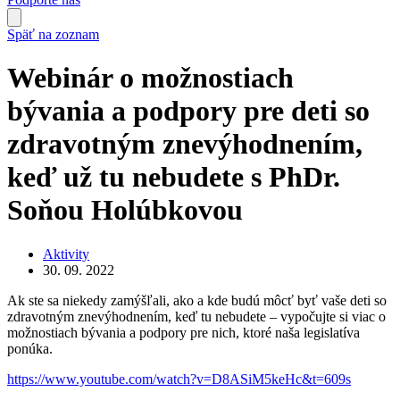
Späť na zoznam
Webinár o možnostiach
bývania a podpory pre deti so
zdravotným znevýhodnením,
keď už tu nebudete s PhDr.
Soňou Holúbkovou
Aktivity
30. 09. 2022
Ak ste sa niekedy zamýšľali, ako a kde budú môcť byť vaše deti so
zdravotným znevýhodnením, keď tu nebudete – vypočujte si viac o
možnostiach bývania a podpory pre nich, ktoré naša legislatíva
ponúka.
https://www.youtube.com/watch?v=D8ASiM5keHc&t=609s