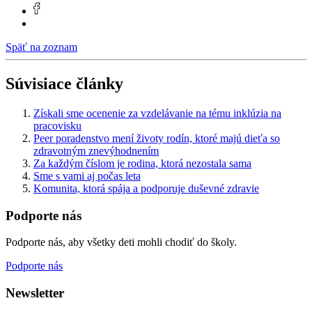
Späť na zoznam
Súvisiace články
Získali sme ocenenie za vzdelávanie na tému inklúzia na
pracovisku
Peer poradenstvo mení životy rodín, ktoré majú dieťa so
zdravotným znevýhodnením
Za každým číslom je rodina, ktorá nezostala sama
Sme s vami aj počas leta
Komunita, ktorá spája a podporuje duševné zdravie
Podporte nás
Podporte nás, aby všetky deti mohli chodiť do školy.
Podporte nás
Newsletter