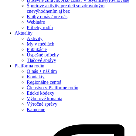
Duševné zdravie: Ako zostať v psychickej rovnováhe
Športové aktivity pre deti so zdravotným
znevýhodnením aj bez
Knihy o nás / pre nás
Webináre
Príbehy rodín
Aktuality
Aktivity
My v médiách
Publikácie
Úspešné príbehy
Tlačové správy
Platforma rodín
O nás + náš tím
Kontakty
Regionálne centrá
Členstvo v Platforme rodín
Etické kódexy
Výberové konania
Výročné správy
Kampane