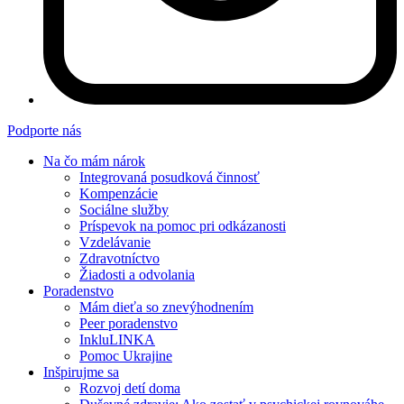
Podporte nás
Na čo mám nárok
Integrovaná posudková činnosť
Kompenzácie
Sociálne služby
Príspevok na pomoc pri odkázanosti
Vzdelávanie
Zdravotníctvo
Žiadosti a odvolania
Poradenstvo
Mám dieťa so znevýhodnením
Peer poradenstvo
InkluLINKA
Pomoc Ukrajine
Inšpirujme sa
Rozvoj detí doma