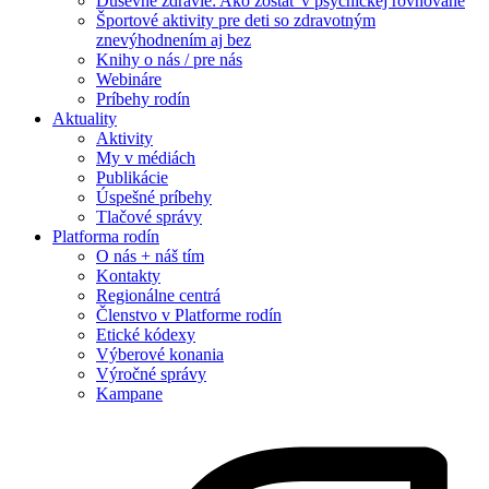
Duševné zdravie: Ako zostať v psychickej rovnováhe
Športové aktivity pre deti so zdravotným
znevýhodnením aj bez
Knihy o nás / pre nás
Webináre
Príbehy rodín
Aktuality
Aktivity
My v médiách
Publikácie
Úspešné príbehy
Tlačové správy
Platforma rodín
O nás + náš tím
Kontakty
Regionálne centrá
Členstvo v Platforme rodín
Etické kódexy
Výberové konania
Výročné správy
Kampane