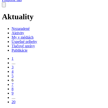
Aktuality
Nezaradené
Aktivity
My v médiách
Úspešné príbehy
Tlačové správy
Publikácie
1
…
3
4
5
6
7
8
9
…
20