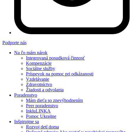
Podporte nás
Na čo mám nárok
Integrovaná posudková činnosť
Kompenzácie
Sociálne služby
Príspevok na pomoc pri odkázanosti
Vzdelávanie
Zdravotníctvo
Žiadosti a odvolania
Poradenstvo
Mám dieťa so znevýhodnením
Peer poradenstvo
InkluLINKA
Pomoc Ukrajine
Inšpirujme sa
Rozvoj detí doma