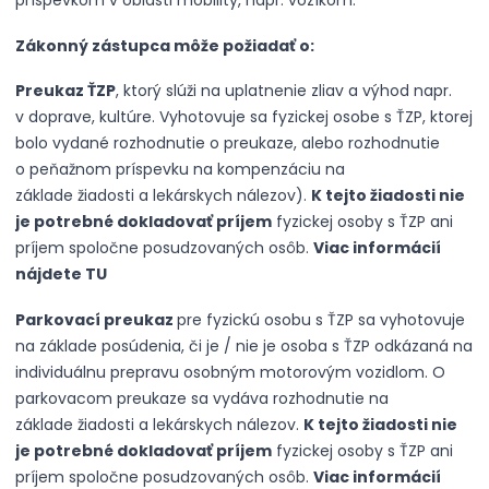
príspevkom v oblasti mobility, napr. vozíkom.
Zákonný zástupca môže požiadať o:
Preukaz ŤZP
, ktorý slúži na uplatnenie zliav a výhod napr.
v doprave, kultúre. Vyhotovuje sa fyzickej osobe s ŤZP, ktorej
bolo vydané rozhodnutie o preukaze, alebo rozhodnutie
o peňažnom príspevku na kompenzáciu na
základe
žiadosti
a lekárskych nálezov).
K tejto žiadosti nie
je potrebné dokladovať príjem
fyzickej osoby s ŤZP ani
príjem spoločne posudzovaných osôb.
Viac informácií
nájdete
TU
Parkovací preukaz
pre fyzickú osobu s ŤZP sa vyhotovuje
na základe posúdenia, či je / nie je osoba s ŤZP odkázaná na
individuálnu prepravu osobným motorovým vozidlom. O
parkovacom preukaze sa vydáva rozhodnutie na
základe
žiadosti
a lekárskych nálezov.
K tejto žiadosti nie
je potrebné dokladovať príjem
fyzickej osoby s ŤZP ani
príjem spoločne posudzovaných osôb.
Viac informácií