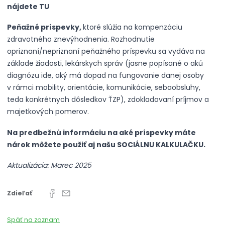
nájdete
TU
Peňažné príspevky,
ktoré slúžia na kompenzáciu
zdravotného znevýhodnenia. Rozhodnutie
opriznaní/nepriznaní peňažného príspevku sa vydáva na
základe
žiadosti
, lekárskych správ (jasne popísané o akú
diagnózu ide, aký má dopad na fungovanie danej osoby
v rámci mobility, orientácie, komunikácie, sebaobsluhy,
teda konkrétnych dôsledkov ŤZP), zdokladovaní príjmov a
majetkových pomerov.
Na predbežnú informáciu na aké príspevky máte
nárok môžete použiť aj našu
SOCIÁLNU KALKULAČKU
.
Aktualizácia: Marec 2025
Zdieľať
Späť na zoznam