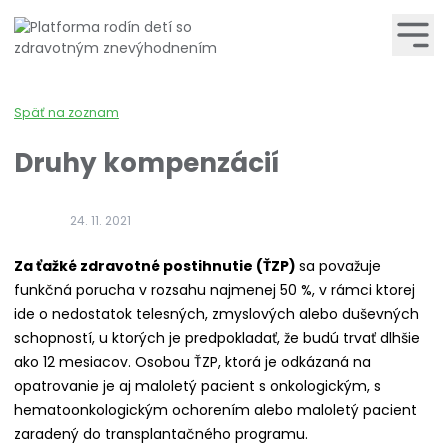
Späť na zoznam
Druhy kompenzácií
24. 11. 2021
Za ťažké zdravotné postihnutie (ŤZP)
sa považuje
funkčná porucha v rozsahu najmenej 50 %, v rámci ktorej
ide o nedostatok telesných, zmyslových alebo duševných
schopností, u ktorých je predpokladať, že budú trvať dlhšie
ako 12 mesiacov. Osobou ŤZP, ktorá je odkázaná na
opatrovanie je aj maloletý pacient s onkologickým, s
hematoonkologickým ochorením alebo maloletý pacient
zaradený do transplantačného programu.