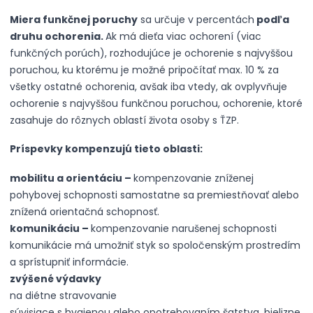
Miera funkčnej poruchy
sa určuje v percentách
podľa
druhu ochorenia.
Ak má dieťa viac ochorení (viac
funkčných porúch), rozhodujúce je ochorenie s najvyššou
poruchou, ku ktorému je možné pripočítať max. 10 % za
všetky ostatné ochorenia, avšak iba vtedy, ak ovplyvňuje
ochorenie s najvyššou funkčnou poruchou, ochorenie, ktoré
zasahuje do rôznych oblastí života osoby s ŤZP.
Príspevky kompenzujú tieto oblasti:
mobilitu a orientáciu –
kompenzovanie zníženej
pohybovej schopnosti samostatne sa premiestňovať alebo
znížená orientačná schopnosť.
komunikáciu –
kompenzovanie narušenej schopnosti
komunikácie má umožniť styk so spoločenským prostredím
a sprístupniť informácie.
zvýšené výdavky
na diétne stravovanie
súvisiace s hygienou alebo opotrebovaním šatstva, bielizne,