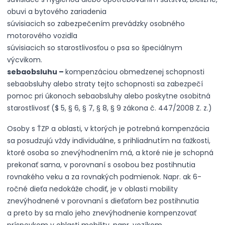
obuvi a bytového zariadenia
súvisiacich so zabezpečením prevádzky osobného
motorového vozidla
súvisiacich so starostlivosťou o psa so špeciálnym
výcvikom.
sebaobsluhu –
kompenzáciou obmedzenej schopnosti
sebaobsluhy alebo straty tejto schopnosti sa zabezpečí
pomoc pri úkonoch sebaobsluhy alebo poskytne osobitná
starostlivosť (
$ 5
,
§ 6
,
§ 7
,
§ 8
,
§ 9
zákona č. 447/2008 Z. z.)
Osoby s ŤZP a oblasti, v ktorých je potrebná kompenzácia
sa posudzujú vždy individuálne, s prihliadnutím na ťažkosti,
ktoré osoba so znevýhodnením má, a ktoré nie je schopná
prekonať sama, v porovnaní s osobou bez postihnutia
rovnakého veku a za rovnakých podmienok. Napr. ak 6-
ročné dieťa nedokáže chodiť, je v oblasti mobility
znevýhodnené v porovnaní s dieťaťom bez postihnutia
a preto by sa malo jeho znevýhodnenie kompenzovať