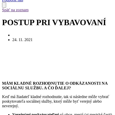
Späť na zoznam
POSTUP PRI VYBAVOVANÍ
24. 11. 2021
MÁM KLADNÉ ROZHODNUTIE O ODKÁZANOSTI NA
SOCIÁLNU SLUŽBU. A ČO ĎALEJ?
Keď má žiadateľ kladné rozhodnutie, tak si následne môže vybrať
poskytovateľa sociálnej služby, ktorý môže byť verejný alebo
neverejný.
Verejnými
poskytovateľmi
sú obce, mestá (aj mestské časti),