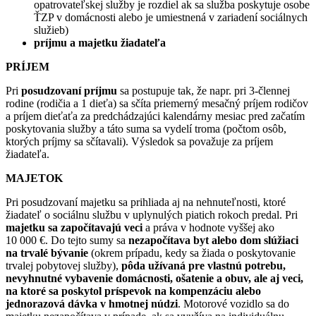
opatrovateľskej služby je rozdiel ak sa služba poskytuje osobe
ŤZP v domácnosti alebo je umiestnená v zariadení sociálnych
služieb)
príjmu a majetku žiadateľa
PRÍJEM
Pri
posudzovaní príjmu
sa postupuje tak, že napr. pri 3-člennej
rodine (rodičia a 1 dieťa) sa sčíta priemerný mesačný príjem rodičov
a príjem dieťaťa za predchádzajúci kalendárny mesiac pred začatím
poskytovania služby a táto suma sa vydelí troma (počtom osôb,
ktorých príjmy sa sčítavali). Výsledok sa považuje za príjem
žiadateľa.
MAJETOK
Pri posudzovaní majetku sa prihliada aj na nehnuteľnosti, ktoré
žiadateľ o sociálnu službu v uplynulých piatich rokoch predal. Pri
majetku sa započítavajú veci
a práva v hodnote vyššej ako
10 000 €. Do tejto sumy sa
nezapočítava byt alebo dom slúžiaci
na trvalé bývanie
(okrem prípadu, kedy sa žiada o poskytovanie
trvalej pobytovej služby),
pôda užívaná pre vlastnú potrebu,
nevyhnutné vybavenie domácnosti, ošatenie a obuv, ale aj veci,
na ktoré sa poskytol príspevok na kompenzáciu alebo
jednorazová dávka v hmotnej núdzi
. Motorové vozidlo sa do