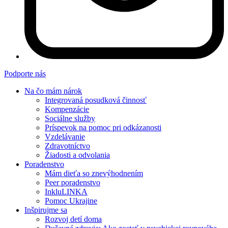
Podporte nás
Na čo mám nárok
Integrovaná posudková činnosť
Kompenzácie
Sociálne služby
Príspevok na pomoc pri odkázanosti
Vzdelávanie
Zdravotníctvo
Žiadosti a odvolania
Poradenstvo
Mám dieťa so znevýhodnením
Peer poradenstvo
InkluLINKA
Pomoc Ukrajine
Inšpirujme sa
Rozvoj detí doma