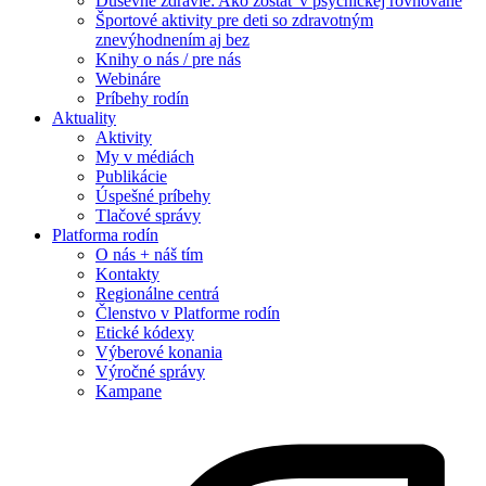
Duševné zdravie: Ako zostať v psychickej rovnováhe
Športové aktivity pre deti so zdravotným
znevýhodnením aj bez
Knihy o nás / pre nás
Webináre
Príbehy rodín
Aktuality
Aktivity
My v médiách
Publikácie
Úspešné príbehy
Tlačové správy
Platforma rodín
O nás + náš tím
Kontakty
Regionálne centrá
Členstvo v Platforme rodín
Etické kódexy
Výberové konania
Výročné správy
Kampane