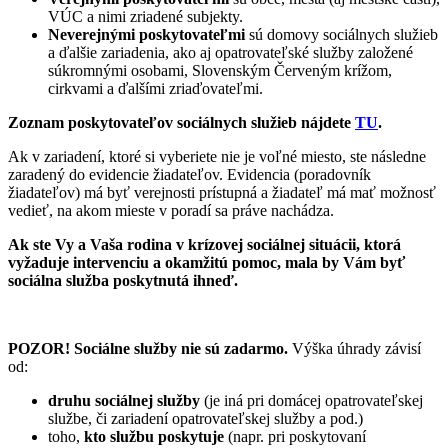
VÚC a nimi zriadené subjekty.
Neverejnými poskytovateľmi
sú domovy sociálnych služieb
a ďalšie zariadenia, ako aj opatrovateľské služby založené
súkromnými osobami, Slovenským Červeným krížom,
cirkvami a ďalšími zriaďovateľmi.
Zoznam poskytovateľov sociálnych služieb nájdete
TU
.
Ak v zariadení, ktoré si vyberiete nie je voľné miesto, ste následne
zaradený do evidencie žiadateľov. Evidencia (poradovník
žiadateľov) má byť verejnosti prístupná a žiadateľ má mať možnosť
vedieť, na akom mieste v poradí sa práve nachádza.
Ak ste Vy a Vaša rodina v krízovej sociálnej situácii, ktorá
vyžaduje intervenciu a okamžitú pomoc, mala by Vám byť
sociálna služba poskytnutá ihneď.
POZOR! Sociálne služby nie sú zadarmo.
Výška úhrady závisí
od:
druhu sociálnej služby
(je iná pri domácej opatrovateľskej
službe, či zariadení opatrovateľskej služby a pod.)
toho,
kto službu poskytuje
(napr. pri poskytovaní