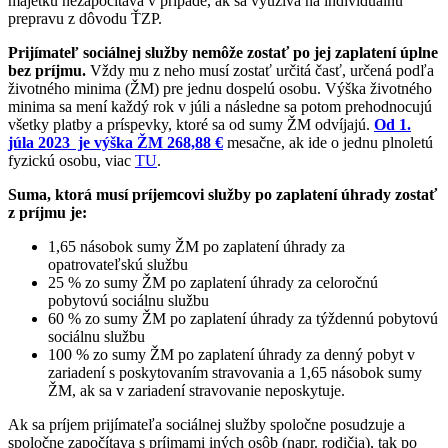
majetku nezapočítava v prípade, ak sa využíva na individuálnu
prepravu z dôvodu ŤZP.
Prijímateľ sociálnej služby nemôže zostať po jej zaplatení úplne
bez príjmu.
Vždy mu z neho musí zostať určitá časť, určená podľa
životného minima (ŽM) pre jednu dospelú osobu. Výška životného
minima sa mení každý rok v júli a následne sa potom prehodnocujú
všetky platby a príspevky, ktoré sa od sumy ŽM odvíjajú.
Od 1.
júla 2023 je výška ŽM
268,88 €
mesačne, ak ide o jednu plnoletú
fyzickú osobu, viac
TU
.
Suma, ktorá musí príjemcovi služby po zaplatení úhrady zostať
z príjmu je:
1,65 násobok sumy ŽM po zaplatení úhrady za
opatrovateľskú službu
25 % zo sumy ŽM po zaplatení úhrady za celoročnú
pobytovú sociálnu službu
60 % zo sumy ŽM po zaplatení úhrady za týždennú pobytovú
sociálnu službu
100 % zo sumy ŽM po zaplatení úhrady za denný pobyt v
zariadení s poskytovaním stravovania a 1,65 násobok sumy
ŽM, ak sa v zariadení stravovanie neposkytuje.
Ak sa príjem prijímateľa sociálnej služby spoločne posudzuje a
spoločne započítava s príjmami iných osôb (napr. rodičia), tak po