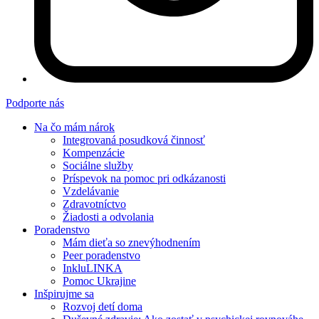
Podporte nás
Na čo mám nárok
Integrovaná posudková činnosť
Kompenzácie
Sociálne služby
Príspevok na pomoc pri odkázanosti
Vzdelávanie
Zdravotníctvo
Žiadosti a odvolania
Poradenstvo
Mám dieťa so znevýhodnením
Peer poradenstvo
InkluLINKA
Pomoc Ukrajine
Inšpirujme sa
Rozvoj detí doma