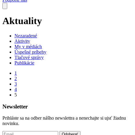
Aktuality
Nezaradené
Aktivity
My v médiách
Úspešné príbehy
Tlačové správy
Publikácie
1
2
3
4
5
Newsletter
Prihláste sa na odber nášho newslettra a nenechajte si ujsť žiadnu
novinku.
Odoberať