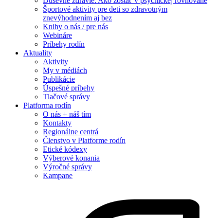
Duševné zdravie: Ako zostať v psychickej rovnováhe
Športové aktivity pre deti so zdravotným
znevýhodnením aj bez
Knihy o nás / pre nás
Webináre
Príbehy rodín
Aktuality
Aktivity
My v médiách
Publikácie
Úspešné príbehy
Tlačové správy
Platforma rodín
O nás + náš tím
Kontakty
Regionálne centrá
Členstvo v Platforme rodín
Etické kódexy
Výberové konania
Výročné správy
Kampane