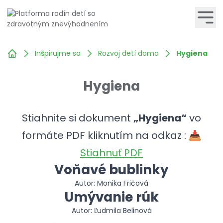
Inšpirujme sa
Rozvoj detí doma
Hygiena
Hygiena
Stiahnite si dokument
„Hygiena“
vo
formáte PDF kliknutím na odkaz :
📥
Stiahnuť PDF
Voňavé bublinky
Autor: Monika Fričová
Umývanie rúk
Autor: Ľudmila Belinová