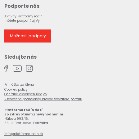
Podporte nás
Aktivity Platformy rodín
môžete podporiť aj Vy.
Možnosti podpory
Sledujte nás
Prihláška za člena
Cookies policy
Ochrana osobných údajov
Všeobecné podmienky prevádzkovateľa portálu
Platforma rodín detí
so zdravotným znevýhodnením
Hálova 993/16,
851 01 Bratislava-Petržalka
info@platformarodin.sk