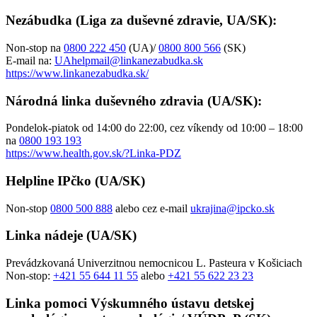
Nezábudka (Liga za duševné zdravie, UA/SK):
Non-stop na
0800 222 450
(UA)/
0800 800 566
(SK)
E-mail na:
UAhelpmail@linkanezabudka.sk
https://www.linkanezabudka.sk/
Národná linka duševného zdravia (UA/SK):
Pondelok-piatok od 14:00 do 22:00, cez víkendy od 10:00 – 18:00
na
0800 193 193
https://www.health.gov.sk/?Linka-PDZ
Helpline IPčko (UA/SK)
Non-stop
0800 500 888
alebo cez e-mail
ukrajina@ipcko.sk
Linka nádeje (UA/SK)
Prevádzkovaná Univerzitnou nemocnicou L. Pasteura v Košiciach
Non-stop:
+421 55 644 11 55
alebo
+421 55 622 2
3 23
Linka pomoci Výskumného ústavu detskej