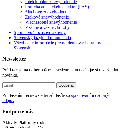
Intelektuálne znevýhodnenie
Porucha autistického spektra (PAS)
Sluchové znevýhodnenie
Zrakové znevýhodnenie
Viacnásobné znevýhodnenie
Vzácne a vážne choroby
Šport a voľnočasové aktivity
Slovenský jazyk a komunikácia
Všeobecné informácie pre odídencov z Ukrajiny na
Slovensku
Newsletter
Prihláste sa na odber nášho newslettra a nenechajte si ujsť žiadnu
novinku.
Odoberať
Príhlasením na newsletter súhlasíte so
spracovaním osobných
údajov
.
Podporte nás
Aktivity Platformy rodín
môžete podporiť aj Vy.