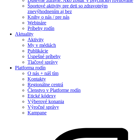
Duševné zdravie: Ako zostať v psychickej rovnováhe
Športové aktivity pre deti so zdravotným
znevýhodnením aj bez
Knihy o nás / pre nás
Webináre
Príbehy rodín
Aktuality
Aktivity
My v médiách
Publikácie
Úspešné príbehy
Tlačové správy
Platforma rodín
O nás + náš tím
Kontakty
Regionálne centrá
Členstvo v Platforme rodín
Etické kódexy
Výberové konania
Výročné správy
Kampane