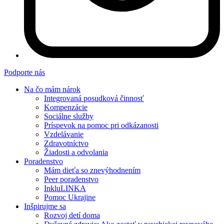
Podporte nás
Na čo mám nárok
Integrovaná posudková činnosť
Kompenzácie
Sociálne služby
Príspevok na pomoc pri odkázanosti
Vzdelávanie
Zdravotníctvo
Žiadosti a odvolania
Poradenstvo
Mám dieťa so znevýhodnením
Peer poradenstvo
InkluLINKA
Pomoc Ukrajine
Inšpirujme sa
Rozvoj detí doma