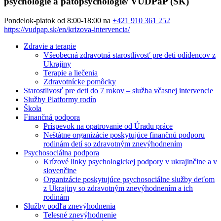
psychológie a patopsychológie/ VÚDPaP (SK)
Pondelok-piatok od 8:00-18:00 na
+421 910 361 252
https://vudpap.sk/en/krizova-intervencia/
Zdravie a terapie
Všeobecná zdravotná starostlivosť pre deti odídencov z
Ukrajiny
Terapie a liečenia
Zdravotnícke pomôcky
Starostlivosť pre deti do 7 rokov – služba včasnej intervencie
Služby Platformy rodín
Škola
Finančná podpora
Príspevok na opatrovanie od Úradu práce
Neštátne organizácie poskytujúce finančnú podporu
rodinám detí so zdravotným znevýhodnením
Psychosociálna podpora
Krízové linky psychologickej podpory v ukrajinčine a v
slovenčine
Organizácie poskytujúce psychosociálne služby deťom
z Ukrajiny so zdravotným znevýhodnením a ich
rodinám
Služby podľa znevýhodnenia
Telesné znevýhodnenie